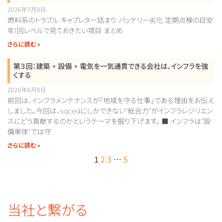
2026年7月9日
燃料系のトラブル キャブレター詰まり バッテリー劣化 定期点検の目安
年1回レベルで見ておきたい項目 まとめ
さらに読む »
第３回：建築 × 設備 × 電気を一気通貫できる会社は、インフラを強
くする
2026年6月8日
前回は、インフラメンテナンスが「地域を守る仕事」である理由をお伝え
しました。今回は、sqcedにしかできない“総合力”がインフラレジリエン
スにどう貢献するのかというテーマを掘り下げます。 ■ インフラは“設
備単体”では守
さらに読む »
1
2
3
…
5
当社と繋がる