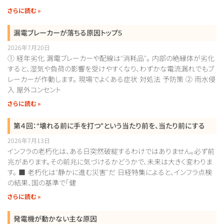
さらに読む »
漏電ブレーカーが落ちる原因トップ5
2026年7月20日
① 経年劣化 漏電ブレーカーや配線は“消耗品”。 内部の絶縁体が劣化
すると、湿気や負荷の影響を受けやすくなり、わずかな電流漏れでもブ
レーカーが作動します。 現場でよくある症状 対処法 予防策 ② 雨水侵
入 屋外コンセント
さらに読む »
第４回：“壊れる前に手を打つ”という当たり前を、当たり前にする
2026年7月13日
インフラの老朽化は、ある日突然破綻するわけではありません。必ず前
兆があります。その前兆に気づけるかどうかで、未来は大きく変わりま
す。 ■ 老朽化は“静かに進む災害”だ 日経特集によると、インフラ点検
の結果、国の基準で「健
さらに読む »
発電機が動かない主な原因