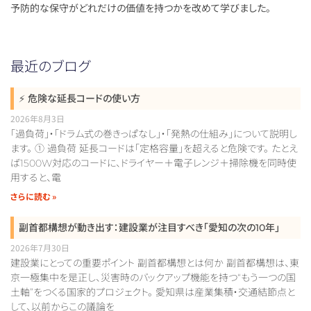
予防的な保守がどれだけの価値を持つかを改めて学びました。
最近のブログ
⚡ 危険な延長コードの使い方
2026年8月3日
「過負荷」・「ドラム式の巻きっぱなし」・「発熱の仕組み」について説明し
ます。 ① 過負荷 延長コードは「定格容量」を超えると危険です。 たとえ
ば1500W対応のコードに、ドライヤー＋電子レンジ＋掃除機を同時使
用すると、電
さらに読む »
副首都構想が動き出す：建設業が注目すべき「愛知の次の10年」
2026年7月30日
建設業にとっての重要ポイント 副首都構想とは何か 副首都構想は、東
京一極集中を是正し、災害時のバックアップ機能を持つ“もう一つの国
土軸”をつくる国家的プロジェクト。 愛知県は産業集積・交通結節点と
して、以前からこの議論を